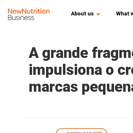
About us
What 
A grande fragm
impulsiona o c
marcas pequena